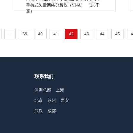
手持式矢量网络分析仪（VNA） （2.8千
克）
...
39
40
41
42
43
44
45
4
联系我们
深圳总部
上海
北京
苏州
西安
武汉
成都