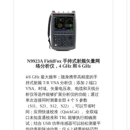
N9923A FieldFox 手持式射频矢量网
络分析仪，4 GHz 和 6 GHz
4/6 GHz 最大频率；随身携带高精度的手
持式射频 T/R VNA 分析仪；添加 2 端口
VNA、时域、矢量电压表、电缆和天线分
析仪等选件能够扩展分析仪的功能；通过
单次连接同时测量全部 4 个 S 参数
（S11、S21、S12、S22），可以节省时
间；应用快速校准（QuickCal）、全双端
口未知直通校准和 TRL 能够执行精确测
试；结合 USB 功率传感器可以轻松测量平
均功率和脉冲功率；仅 6.2 磅重的轻巧型