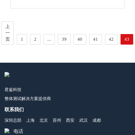
上
一
页
1
2
...
39
40
41
42
43
君鉴科技
整体测试解决方案提供商
联系我们
深圳总部
上海
北京
苏州
西安
武汉
成都
电话