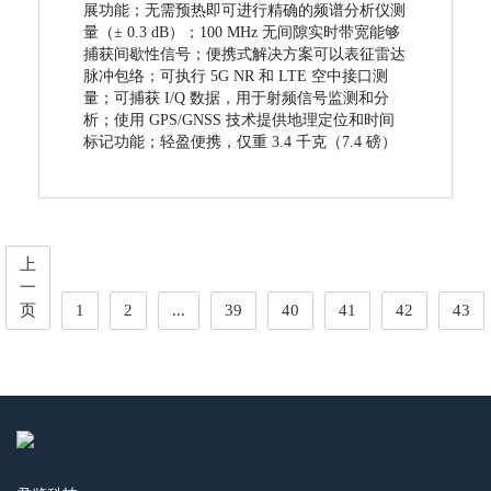
展功能；无需预热即可进行精确的频谱分析仪测
量（± 0.3 dB）；100 MHz 无间隙实时带宽能够
捕获间歇性信号；便携式解决方案可以表征雷达
脉冲包络；可执行 5G NR 和 LTE 空中接口测
量；可捕获 I/Q 数据，用于射频信号监测和分
析；使用 GPS/GNSS 技术提供地理定位和时间
标记功能；轻盈便携，仅重 3.4 千克（7.4 磅）
上
一
页
1
2
...
39
40
41
42
43