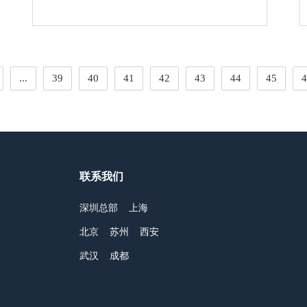
...
39
40
41
42
43
44
45
4
联系我们
深圳总部
上海
北京
苏州
西安
武汉
成都