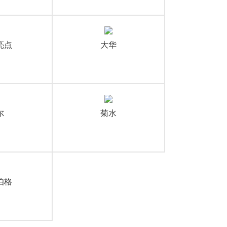
亮点
大华
尔
菊水
伯格