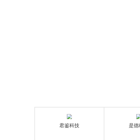
B) 进行测量。
精度：小于 25 fs (rms) 的固有抖动和小于
道可升级性满足您不断变化的设计要求。
时垂直噪声小于 1 mVrms。
的通道间抖动。
rms) 的固有抖动和小于 10 fs (rms) 的通道间抖动。
保证精度。
君鉴科技
是德