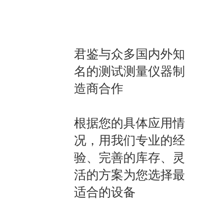
完整性和行业领先的规格，对您的测量充满信
Infiniium UXR
君鉴与众多国内外知
名的测试测量仪器制
有效位数 (ENOB) 进行测量。
造商合作
，通过全带宽和通道可升级性满足您不断变化
根据您的具体应用情
况，用我们专业的经
验、完善的库存、灵
活的方案为您选择最
测试：110 GHz 时垂直噪声小于 1
适合的设备
的规格，对您的测量充满信心。