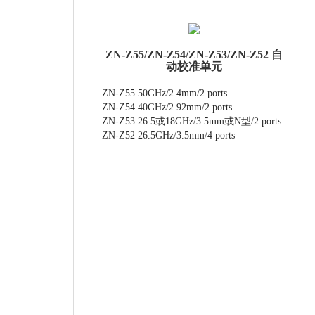
ZN-Z55/ZN-Z54/ZN-Z53/​ZN-Z52 自
动校准单元
ZN-Z55 50GHz/2.4mm/2 ports
ZN-Z54 40GHz/2.92mm/2 ports
ZN-Z53 26.5或18GHz/3.5mm或N型/2 ports
ZN-Z52 26.5GHz/3.5mm/4 ports