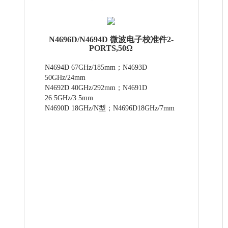
N4696D/N4694D 微波电子校准件2-
PORTS,50Ω
N4694D 67GHz/185mm；N4693D
50GHz/24mm
N4692D 40GHz/292mm；N4691D
26.5GHz/3.5mm
N4690D 18GHz/N型；N4696D18GHz/7mm