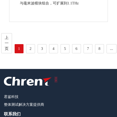
与毫米波模块组合，可扩展到1.1THz
上
一
页
1
2
3
4
5
6
7
8
...
君鉴科技
整体测试解决方案提供商
联系我们